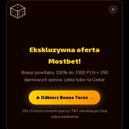
🎲
🎲 MostbetPL
Strona główna
›
Recenzje kasyn
›
Mostbet
×
Ekskluzywna oferta
Mostbet!
Bonus powitalny 100% do 1500 PLN + 250
darmowych spinów czeka tylko na Ciebie
🔥 Odbierz Bonus Teraz →
18+ | Dotyczy nowych graczy | T&C obowiązuje | Graj
odpowiedzialnie